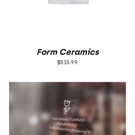
Form Ceramics
$
515.99
DODAJ DO KOSZYKA
/
SZCZEGÓŁY