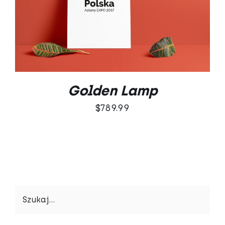
Oceniono
DODAJ DO KOSZYKA
/
5.00
na 5
SZCZEGÓŁY
Golden Lamp
$
789.99