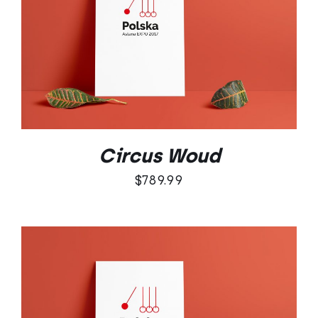
DODAJ DO KOSZYKA
/
SZCZEGÓŁY
Circus Woud
$
789.99