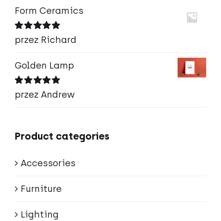
Form Ceramics
Oceniono
5
przez Richard
na 5
Golden Lamp
Oceniono
5
przez Andrew
na 5
Product categories
Accessories
Furniture
Lighting