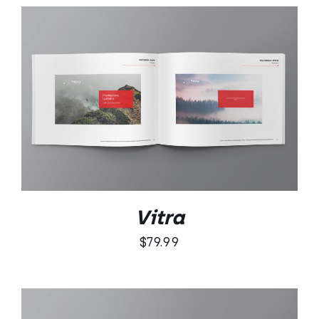
DODAJ DO KOSZYKA
/
SZCZEGÓŁY
Vitra
$
79.99