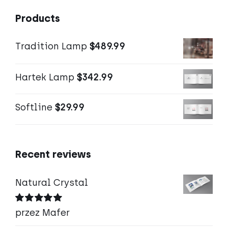
Products
Tradition Lamp
$
489.99
Hartek Lamp
$
342.99
Softline
$
29.99
Recent reviews
Natural Crystal
Oceniono
5
przez Mafer
na 5