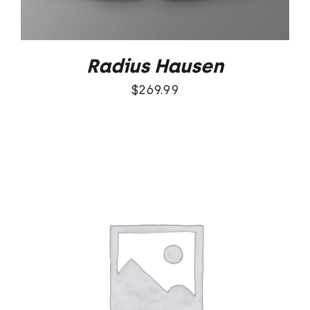
Radius Hausen
$
269.99
Oceniono
DODAJ DO KOSZYKA
/
5.00
na 5
SZCZEGÓŁY