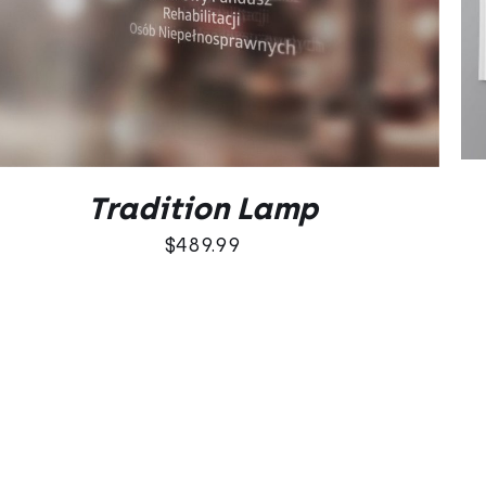
DODAJ DO KOSZYKA
/
QUICK VIEW
Tradition Lamp
$
489.99