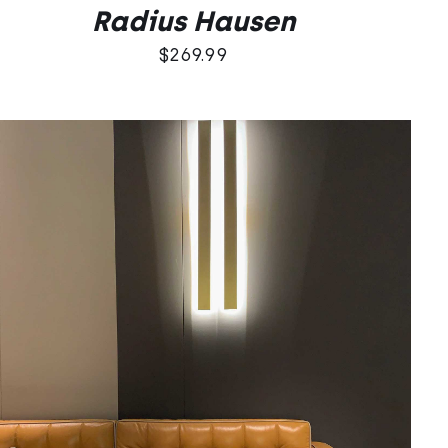
Radius Hausen
$
269.99
DODAJ DO KOSZYKA
/
QUICK VIEW