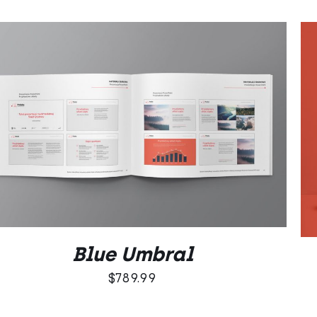
DODAJ DO KOSZYKA
/
QUICK VIEW
Blue Umbral
$
789.99