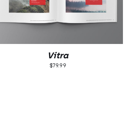
DODAJ DO KOSZYKA
/
QUICK VIEW
Vitra
$
79.99