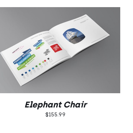
DODAJ DO KOSZYKA
/
QUICK VIEW
Elephant Chair
$
155.99