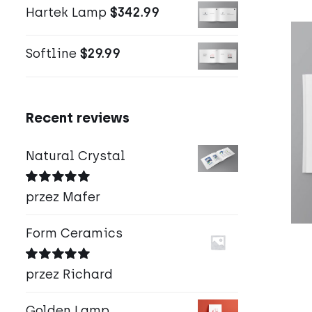
Hartek Lamp
$
342.99
Softline
$
29.99
Recent reviews
Natural Crystal
Oceniono
5
przez Mafer
na 5
Form Ceramics
Oceniono
5
przez Richard
na 5
Golden Lamp