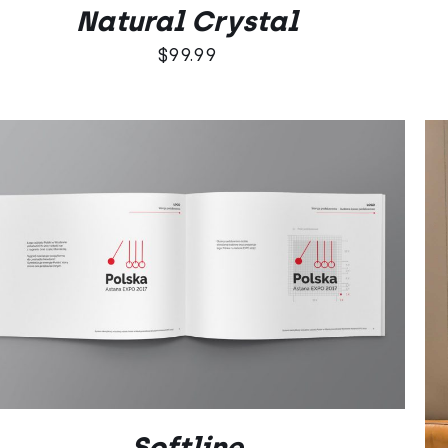
Natural Crystal
$
99.99
DODAJ DO KOSZYKA
/
QUICK VIEW
Softline