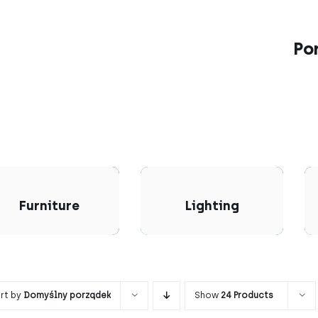
Po
Furniture
Lighting
rt by
Domyślny porządek
Show
24 Products