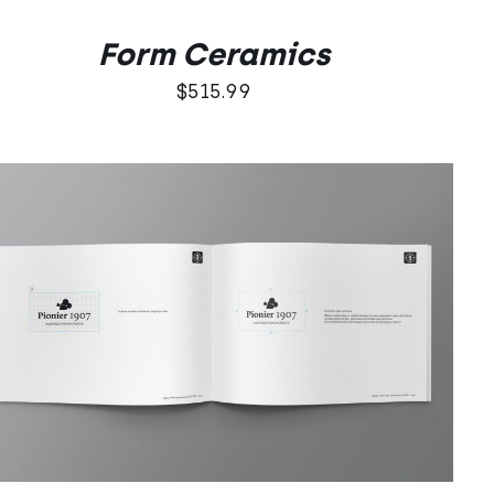
Form Ceramics
$
515.99
DODAJ DO KOSZYKA
/
QUICK VIEW