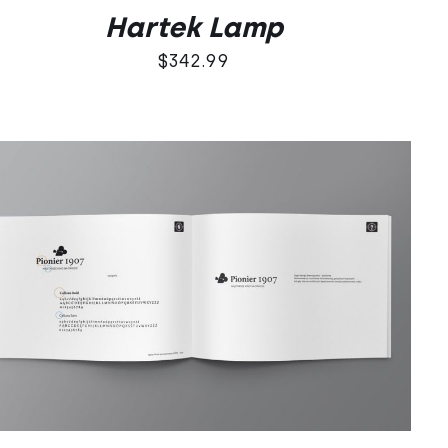
Hartek Lamp
$
342.99
DODAJ DO KOSZYKA
/
QUICK VIEW