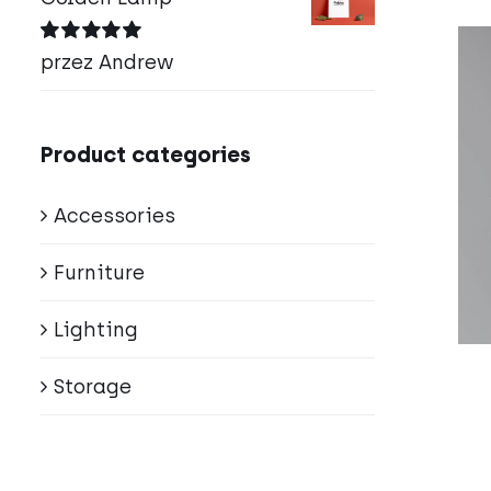
Oceniono
5
przez Andrew
na 5
Product categories
Accessories
Furniture
Lighting
Storage