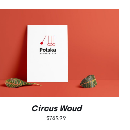
DODAJ DO KOSZYKA
/
QUICK VIEW
Circus Woud
$
789.99