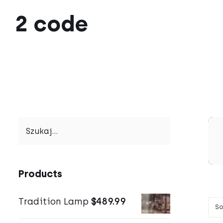
Przejdź
2 code
do
zawartości
Products
Tradition Lamp
$
489.99
So