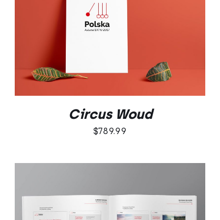
DODAJ DO KOSZYKA
/
SZCZEGÓŁY
Circus Woud
$
789.99