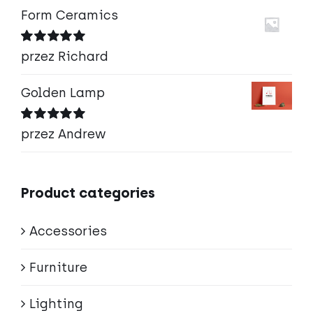
Form Ceramics
Oceniono
5
przez Richard
na 5
Golden Lamp
Oceniono
5
przez Andrew
na 5
Product categories
Accessories
Furniture
Lighting