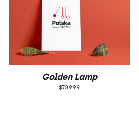
Oceniono
DODAJ DO KOSZYKA
/
5.00
na 5
SZCZEGÓŁY
Golden Lamp
$
789.99