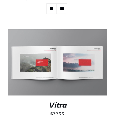
DODAJ DO KOSZYKA
/
SZCZEGÓŁY
Vitra
$
79.99