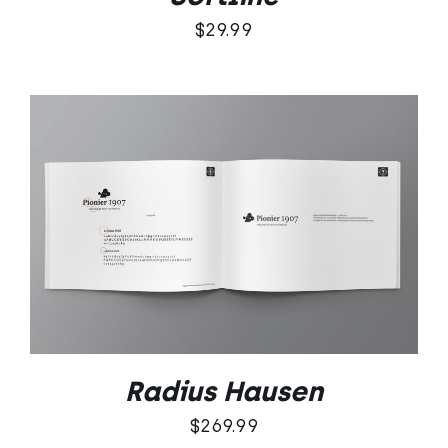
$
29.99
DODAJ DO KOSZYKA
/
SZCZEGÓŁY
Radius Hausen
$
269.99