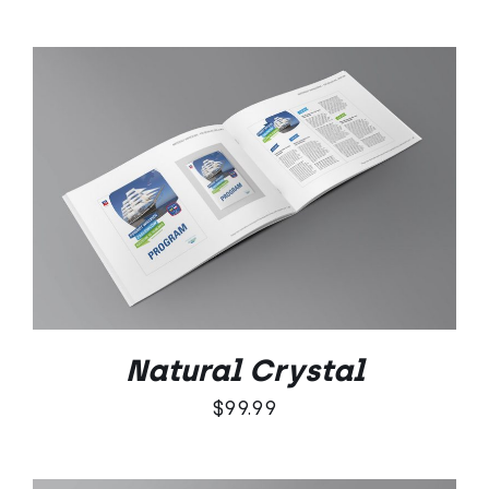
Oceniono
DODAJ DO KOSZYKA
/
5.00
na 5
SZCZEGÓŁY
Natural Crystal
$
99.99