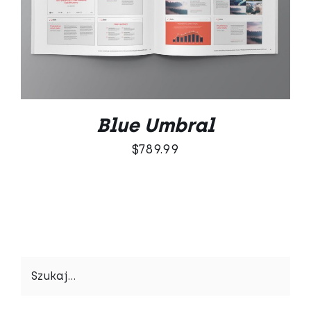
DODAJ DO KOSZYKA
/
SZCZEGÓŁY
Blue Umbral
$
789.99