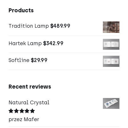
Products
Tradition Lamp
$
489.99
Hartek Lamp
$
342.99
Softline
$
29.99
Recent reviews
Natural Crystal
Oceniono
5
przez Mafer
na 5