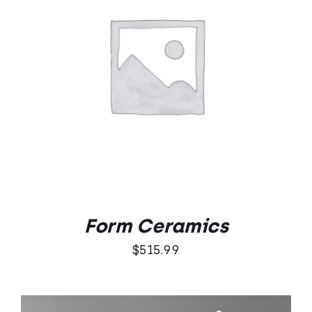
Oceniono
DODAJ DO KOSZYKA
/
5.00
na 5
SZCZEGÓŁY
Form Ceramics
$
515.99