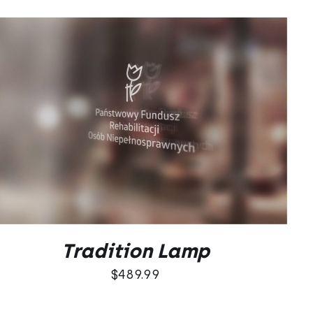
DODAJ DO KOSZYKA
/
QUICK VIEW
Tradition Lamp
$
489.99