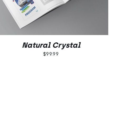
DODAJ DO KOSZYKA
/
QUICK VIEW
5.00
na 5
Natural Crystal
$
99.99