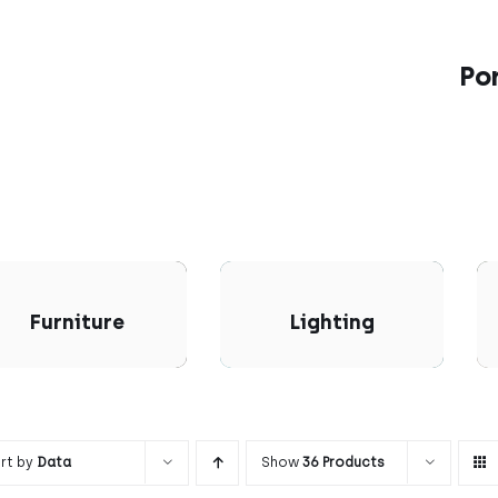
Po
Furniture
Lighting
rt by
Data
Show
36 Products