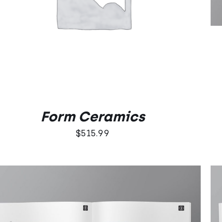
5.00
na 5
Form Ceramics
$
515.99