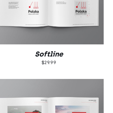
DODAJ DO KOSZYKA
/
QUICK VIEW
Softline
$
29.99