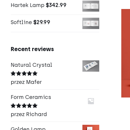
Hartek Lamp
$
342.99
Softline
$
29.99
Recent reviews
Natural Crystal
Oceniono
5
przez Mafer
na 5
Form Ceramics
Oceniono
5
przez Richard
na 5
Golden Lamp