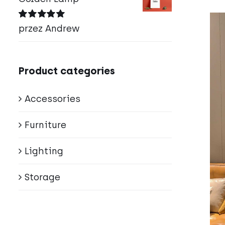
Oceniono
5
przez Andrew
na 5
Product categories
Accessories
Furniture
Lighting
Storage