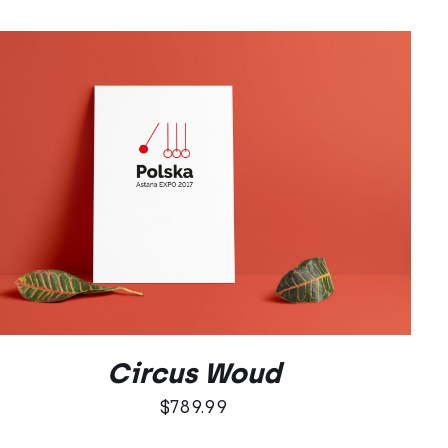
DODAJ DO KOSZYKA
/
QUICK VIEW
Circus Woud
$
789.99