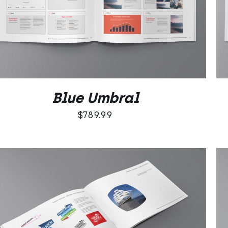
DODAJ DO KOSZYKA
/
QUICK VIEW
Blue Umbral
$
789.99
DODAJ DO KOSZYKA
/
QUICK VIEW