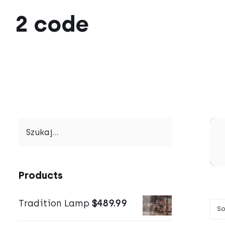
Przejdź
2 code
do
zawartości
Products
Tradition Lamp
$
489.99
So