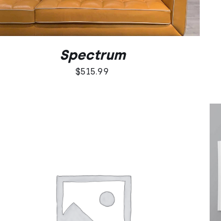
Spectrum
$
515.99
Oceniono
DODAJ DO KOSZYKA
/
QUICK VIEW