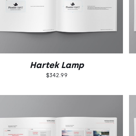
DODAJ DO KOSZYKA
/
QUICK VIEW
Hartek Lamp
$
342.99