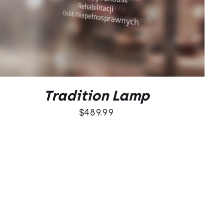
DODAJ DO KOSZYKA
/
QUICK VIEW
Tradition Lamp
$
489.99