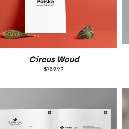
DODAJ DO KOSZYKA
/
QUICK VIEW
Circus Woud
$
789.99