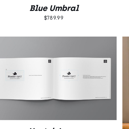
Blue Umbral
$
789.99
DODAJ DO KOSZYKA
/
QUICK VIEW