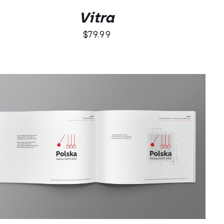
Vitra
$
79.99
DODAJ DO KOSZYKA
/
QUICK VIEW