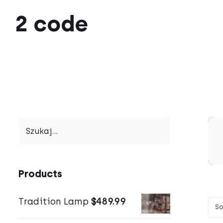
Przejdź
2 code
do
zawartości
Products
Tradition Lamp
$
489.99
So