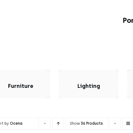
Po
Furniture
Lighting
rt by
Ocena
Show
36 Products