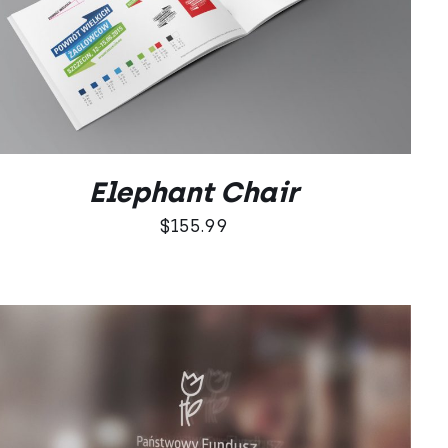
DODAJ DO KOSZYKA
/
QUICK VIEW
Elephant Chair
$
155.99