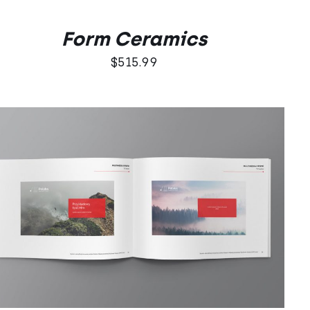
Form Ceramics
$
515.99
DODAJ DO KOSZYKA
/
QUICK VIEW