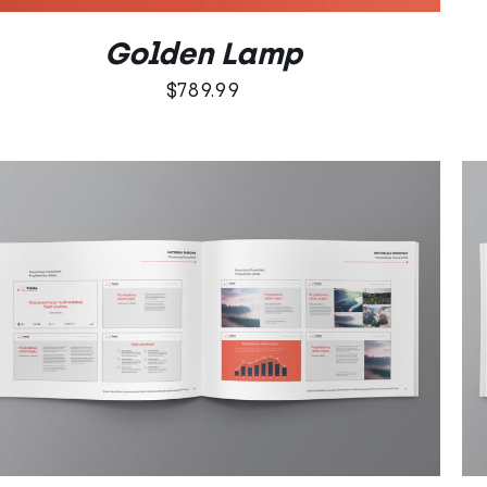
Golden Lamp
$
789.99
DODAJ DO KOSZYKA
/
QUICK VIEW