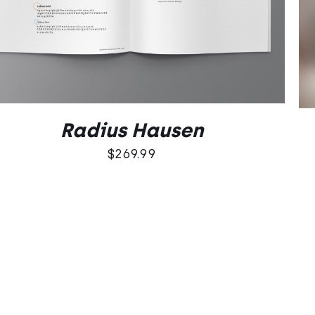
DODAJ DO KOSZYKA
/
QUICK VIEW
Radius Hausen
$
269.99