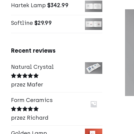
Hartek Lamp
$
342.99
Softline
$
29.99
Recent reviews
Natural Crystal
Oceniono
5
przez Mafer
na 5
Form Ceramics
Oceniono
5
przez Richard
na 5
Golden Lamp