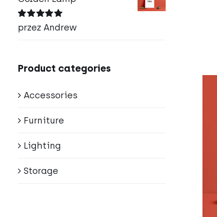
Oceniono
5
przez Andrew
na 5
Product categories
Accessories
Furniture
Lighting
Storage