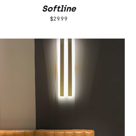
Softline
$
29.99
DODAJ DO KOSZYKA
/
QUICK VIEW