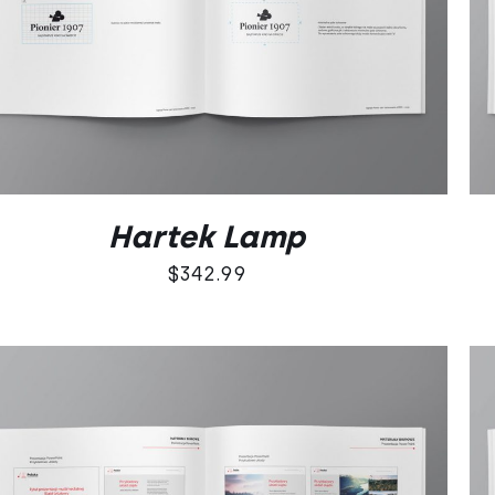
DODAJ DO KOSZYKA
/
QUICK VIEW
Hartek Lamp
$
342.99