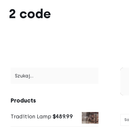
Przejdź
2 code
do
zawartości
Products
Tradition Lamp
$
489.99
So