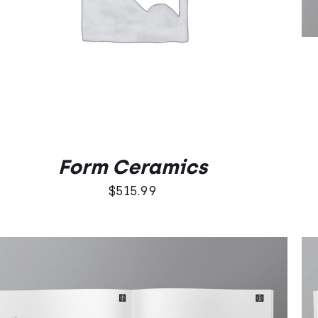
5.00
na 5
Form Ceramics
$
515.99