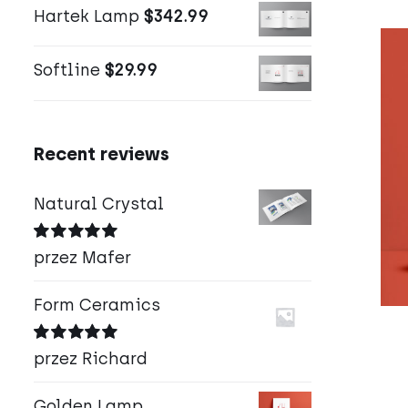
Hartek Lamp
$
342.99
Softline
$
29.99
Recent reviews
Natural Crystal
Oceniono
5
przez Mafer
na 5
Form Ceramics
Oceniono
5
przez Richard
na 5
Golden Lamp