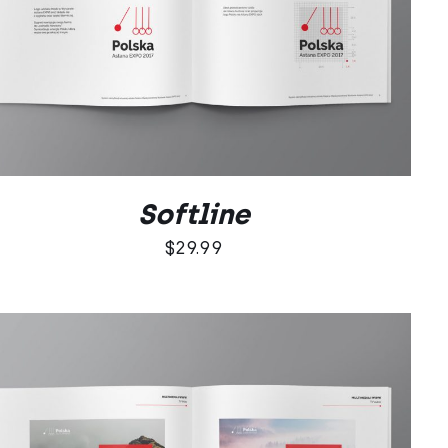
DODAJ DO KOSZYKA
/
QUICK VIEW
Softline
$
29.99