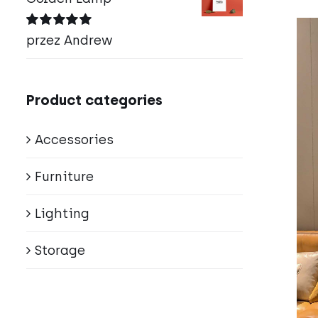
Oceniono
5
przez Andrew
na 5
Product categories
Accessories
Furniture
Lighting
Storage