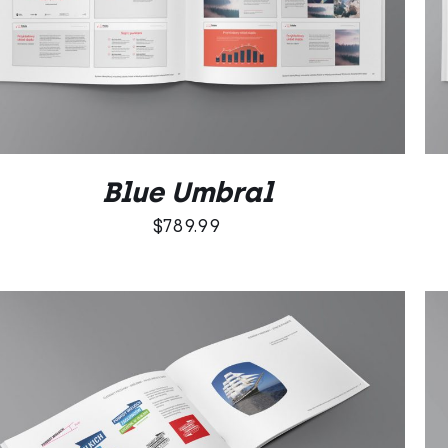
DODAJ DO KOSZYKA
/
QUICK VIEW
Blue Umbral
$
789.99
DODAJ DO KOSZYKA
/
QUICK VIEW