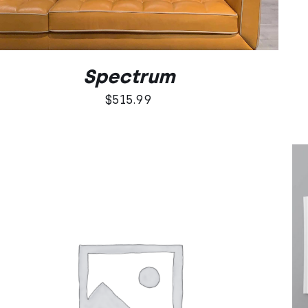
Spectrum
$
515.99
Oceniono
DODAJ DO KOSZYKA
/
QUICK VIEW