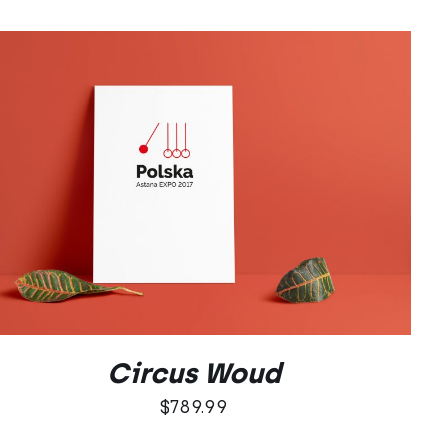
DODAJ DO KOSZYKA
/
QUICK VIEW
Circus Woud
$
789.99