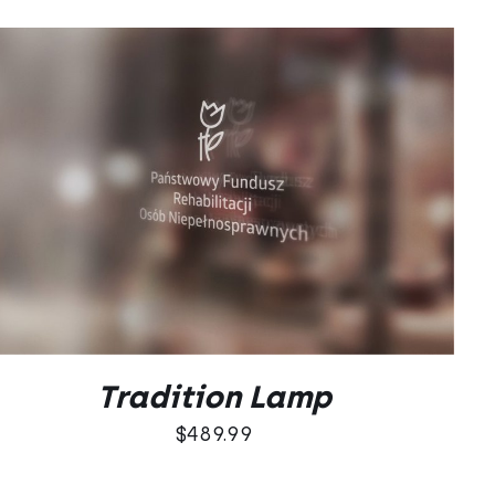
DODAJ DO KOSZYKA
/
QUICK VIEW
Tradition Lamp
$
489.99