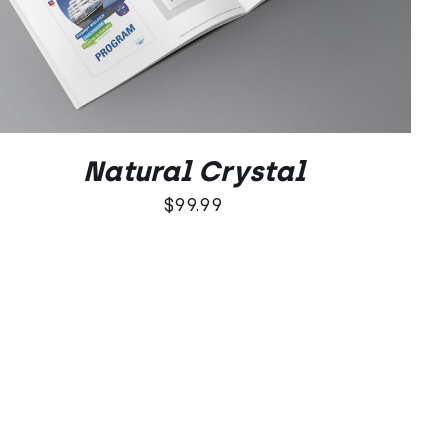
DODAJ DO KOSZYKA
/
QUICK VIEW
5.00
na 5
Natural Crystal
$
99.99