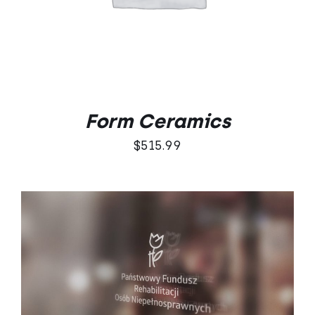
Form Ceramics
$
515.99
DODAJ DO KOSZYKA
/
SZCZEGÓŁY