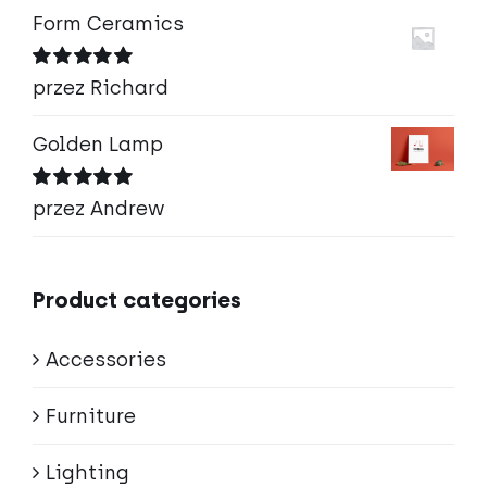
Form Ceramics
Oceniono
5
przez Richard
na 5
Golden Lamp
Oceniono
5
przez Andrew
na 5
Product categories
Accessories
Furniture
Lighting