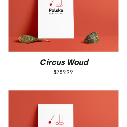
DODAJ DO KOSZYKA
/
SZCZEGÓŁY
Circus Woud
$
789.99