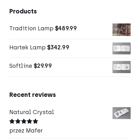
Products
Tradition Lamp
$
489.99
Hartek Lamp
$
342.99
Softline
$
29.99
Recent reviews
Natural Crystal
Oceniono
5
przez Mafer
na 5