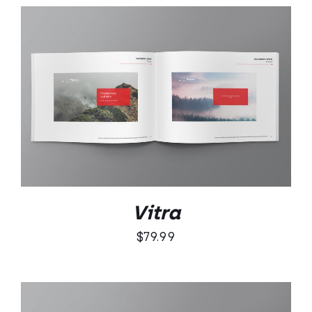
DODAJ DO KOSZYKA
/
SZCZEGÓŁY
Vitra
$
79.99