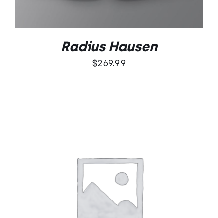
Radius Hausen
$
269.99
Oceniono
DODAJ DO KOSZYKA
/
5.00
na 5
SZCZEGÓŁY