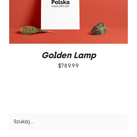
Oceniono
DODAJ DO KOSZYKA
/
5.00
na 5
SZCZEGÓŁY
Golden Lamp
$
789.99