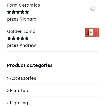
Form Ceramics
Oceniono
5
przez Richard
na 5
Golden Lamp
Oceniono
5
przez Andrew
na 5
Product categories
Accessories
Furniture
Lighting