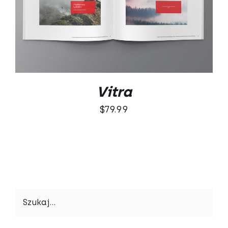
DODAJ DO KOSZYKA
/
SZCZEGÓŁY
Vitra
$
79.99