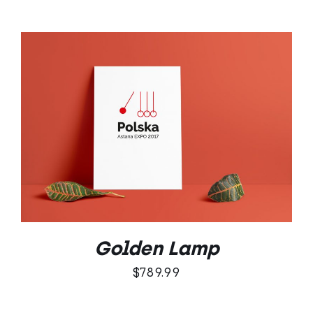
Oceniono
DODAJ DO KOSZYKA
/
5.00
na 5
SZCZEGÓŁY
Golden Lamp
$
789.99