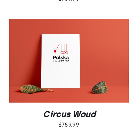
DODAJ DO KOSZYKA
/
SZCZEGÓŁY
Circus Woud
$
789.99