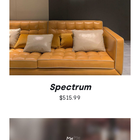
DODAJ DO KOSZYKA
/
SZCZEGÓŁY
Spectrum
$
515.99