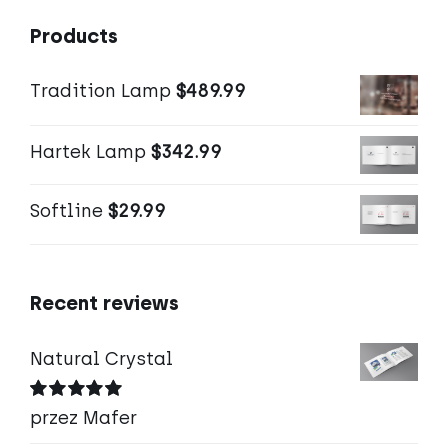
Products
Tradition Lamp
$
489.99
Hartek Lamp
$
342.99
Softline
$
29.99
Recent reviews
Natural Crystal
Oceniono
5
przez Mafer
na 5