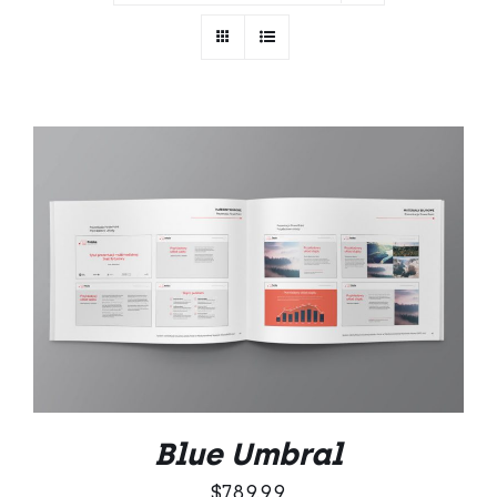
DODAJ DO KOSZYKA
/
SZCZEGÓŁY
Blue Umbral
$
789.99