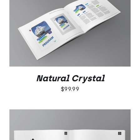
Oceniono
DODAJ DO KOSZYKA
/
5.00
na 5
SZCZEGÓŁY
Natural Crystal
$
99.99