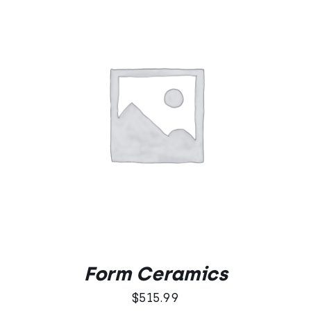
Oceniono
DODAJ DO KOSZYKA
/
5.00
na 5
SZCZEGÓŁY
Form Ceramics
$
515.99