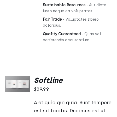
Sustainable Resources
- Aut dicta
iusto neque ea voluptates.
Fair Trade
- Voluptates libero
doloribus.
Quality Guaranteed
- Quas vel
perferendis accusantium.
DODAJ
Softline
DO
KOSZYKA
$
29.99
/
SZCZEGÓŁY
A et quia qui quia. Sunt tempore
est sit facilis. Ducimus est ut