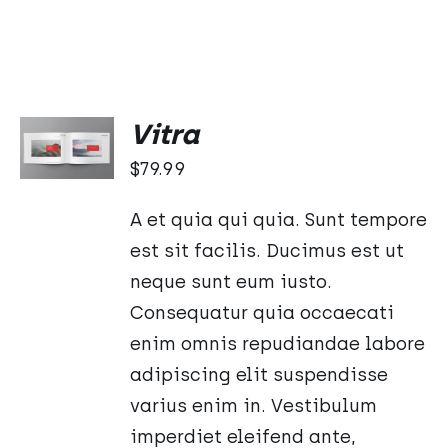
DODAJ
Vitra
DO
KOSZYKA
$
79.99
/
SZCZEGÓŁY
A et quia qui quia. Sunt tempore
est sit facilis. Ducimus est ut
neque sunt eum iusto.
Consequatur quia occaecati
enim omnis repudiandae labore
adipiscing elit suspendisse
varius enim in. Vestibulum
imperdiet eleifend ante,