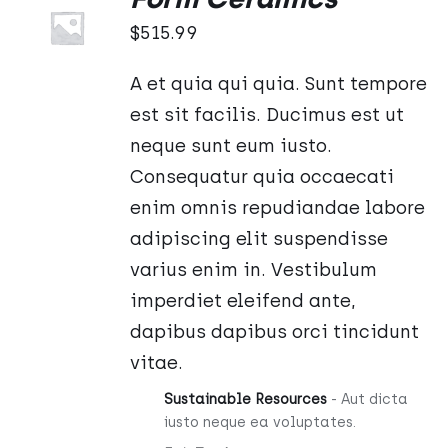
DODAJ
5.00
na 5
DO
$
515.99
KOSZYKA
/
A et quia qui quia. Sunt tempore
SZCZEGÓŁY
est sit facilis. Ducimus est ut
neque sunt eum iusto.
Consequatur quia occaecati
enim omnis repudiandae labore
adipiscing elit suspendisse
varius enim in. Vestibulum
imperdiet eleifend ante,
dapibus dapibus orci tincidunt
vitae.
Sustainable Resources
- Aut dicta
iusto neque ea voluptates.