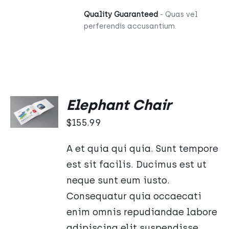
Quality Guaranteed
- Quas vel
perferendis accusantium.
DODAJ
Elephant Chair
DO
KOSZYKA
$
155.99
/
SZCZEGÓŁY
A et quia qui quia. Sunt tempore
est sit facilis. Ducimus est ut
neque sunt eum iusto.
Consequatur quia occaecati
enim omnis repudiandae labore
adipiscing elit suspendisse