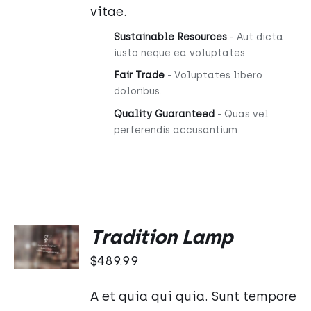
vitae.
Sustainable Resources
- Aut dicta
iusto neque ea voluptates.
Fair Trade
- Voluptates libero
doloribus.
Quality Guaranteed
- Quas vel
perferendis accusantium.
DODAJ
Tradition Lamp
DO
KOSZYKA
$
489.99
/
SZCZEGÓŁY
A et quia qui quia. Sunt tempore