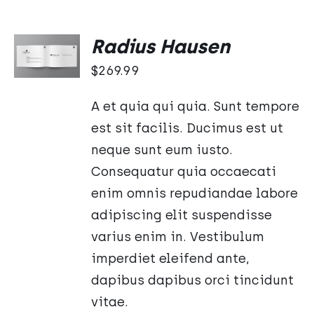
DODAJ
Radius Hausen
DO
KOSZYKA
$
269.99
/
SZCZEGÓŁY
A et quia qui quia. Sunt tempore
est sit facilis. Ducimus est ut
neque sunt eum iusto.
Consequatur quia occaecati
enim omnis repudiandae labore
adipiscing elit suspendisse
varius enim in. Vestibulum
imperdiet eleifend ante,
dapibus dapibus orci tincidunt
vitae.