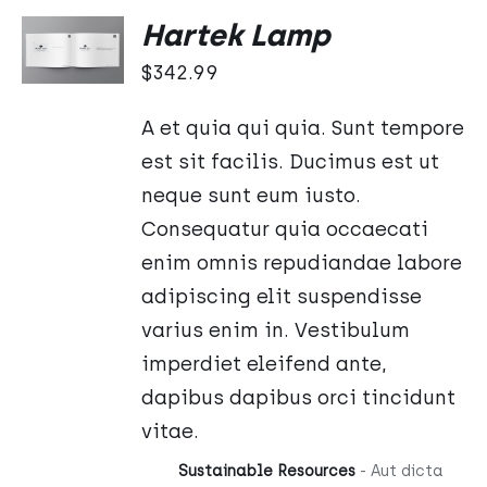
DODAJ
Hartek Lamp
DO
KOSZYKA
$
342.99
/
SZCZEGÓŁY
A et quia qui quia. Sunt tempore
est sit facilis. Ducimus est ut
neque sunt eum iusto.
Consequatur quia occaecati
enim omnis repudiandae labore
adipiscing elit suspendisse
varius enim in. Vestibulum
imperdiet eleifend ante,
dapibus dapibus orci tincidunt
vitae.
Sustainable Resources
- Aut dicta