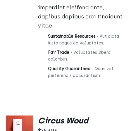
imperdiet eleifend ante,
dapibus dapibus orci tincidunt
vitae.
Sustainable Resources
- Aut dicta
iusto neque ea voluptates.
Fair Trade
- Voluptates libero
doloribus.
Quality Guaranteed
- Quas vel
perferendis accusantium.
DODAJ
Circus Woud
DO
KOSZYKA
$
789.99