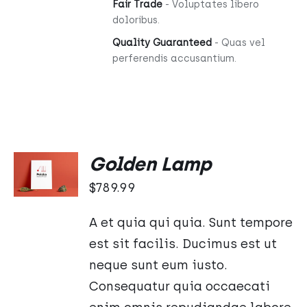
Fair Trade
- Voluptates libero
doloribus.
Quality Guaranteed
- Quas vel
perferendis accusantium.
Oceniono
DODAJ
Golden Lamp
5.00
na 5
DO
$
789.99
KOSZYKA
/
SZCZEGÓŁY
A et quia qui quia. Sunt tempore
est sit facilis. Ducimus est ut
neque sunt eum iusto.
Consequatur quia occaecati