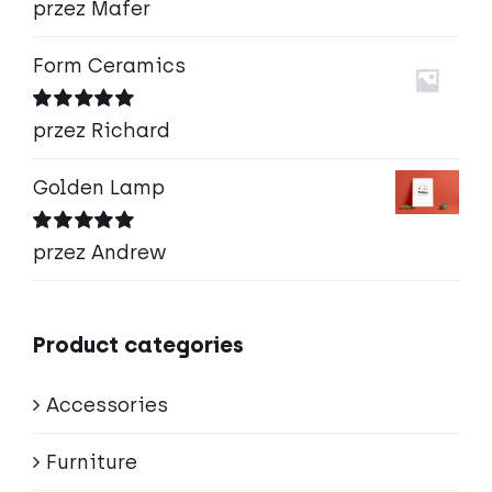
Oceniono
5
przez Mafer
na 5
Form Ceramics
Oceniono
5
przez Richard
na 5
Golden Lamp
Oceniono
5
przez Andrew
na 5
Product categories
Accessories
Furniture