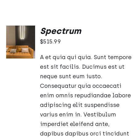
Spectrum
DODAJ
DO
$
515.99
KOSZYKA
/
A et quia qui quia. Sunt tempore
SZCZEGÓŁY
est sit facilis. Ducimus est ut
neque sunt eum iusto.
Consequatur quia occaecati
enim omnis repudiandae labore
adipiscing elit suspendisse
varius enim in. Vestibulum
imperdiet eleifend ante,
dapibus dapibus orci tincidunt