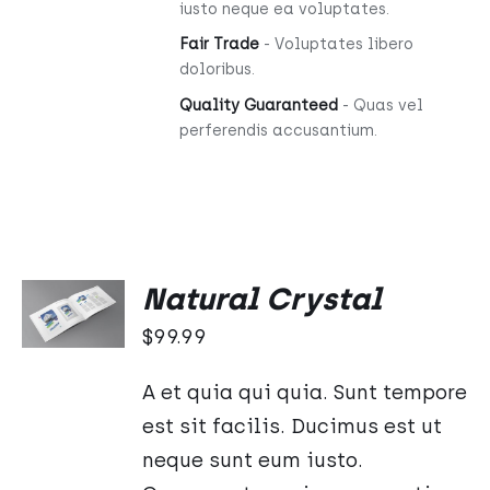
iusto neque ea voluptates.
Fair Trade
- Voluptates libero
doloribus.
Quality Guaranteed
- Quas vel
perferendis accusantium.
Oceniono
DODAJ
Natural Crystal
5.00
na 5
DO
KOSZYKA
$
99.99
/
SZCZEGÓŁY
A et quia qui quia. Sunt tempore
est sit facilis. Ducimus est ut
neque sunt eum iusto.