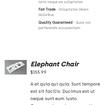
iusto neque ea voluptates.
Fair Trade
- Voluptates libero
doloribus.
Quality Guaranteed
- Quas vel
perferendis accusantium.
DODAJ
Elephant Chair
DO
KOSZYKA
$
155.99
/
SZCZEGÓŁY
A et quia qui quia. Sunt tempore
est sit facilis. Ducimus est ut
neque sunt eum iusto.