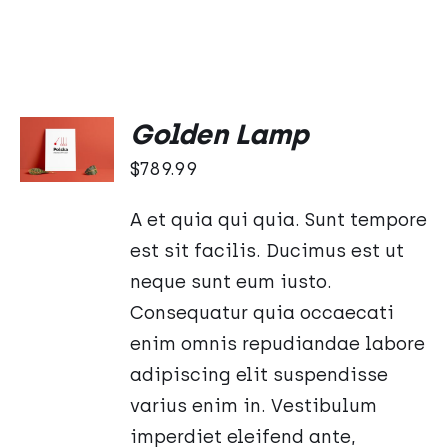
Oceniono
DODAJ
Golden Lamp
5.00
na 5
DO
$
789.99
KOSZYKA
/
SZCZEGÓŁY
A et quia qui quia. Sunt tempore
est sit facilis. Ducimus est ut
neque sunt eum iusto.
Consequatur quia occaecati
enim omnis repudiandae labore
adipiscing elit suspendisse
varius enim in. Vestibulum
imperdiet eleifend ante,