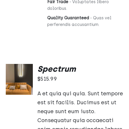
Fair Trade
- Voluptates libero
doloribus.
Quality Guaranteed
- Quas vel
perferendis accusantium.
Spectrum
DODAJ
DO
$
515.99
KOSZYKA
/
A et quia qui quia. Sunt tempore
SZCZEGÓŁY
est sit facilis. Ducimus est ut
neque sunt eum iusto.
Consequatur quia occaecati