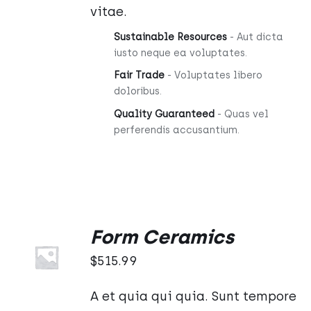
vitae.
Sustainable Resources
- Aut dicta
iusto neque ea voluptates.
Fair Trade
- Voluptates libero
doloribus.
Quality Guaranteed
- Quas vel
perferendis accusantium.
Form Ceramics
Oceniono
DODAJ
5.00
na 5
DO
$
515.99
KOSZYKA
/
A et quia qui quia. Sunt tempore
SZCZEGÓŁY