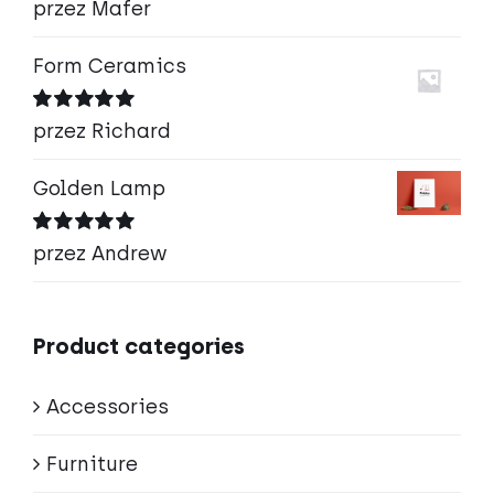
Oceniono
5
przez Mafer
na 5
Form Ceramics
Oceniono
5
przez Richard
na 5
Golden Lamp
Oceniono
5
przez Andrew
na 5
Product categories
Accessories
Furniture