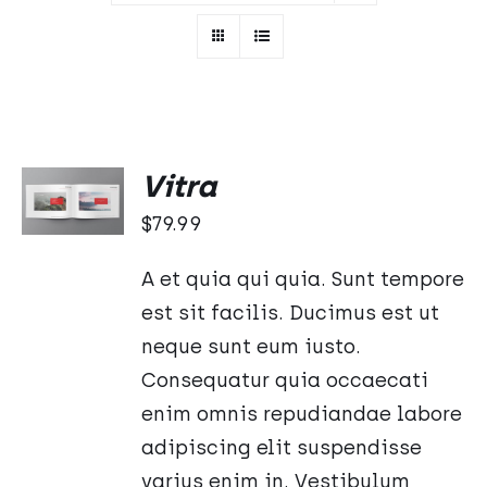
DODAJ
Vitra
DO
KOSZYKA
$
79.99
/
SZCZEGÓŁY
A et quia qui quia. Sunt tempore
est sit facilis. Ducimus est ut
neque sunt eum iusto.
Consequatur quia occaecati
enim omnis repudiandae labore
adipiscing elit suspendisse
varius enim in. Vestibulum