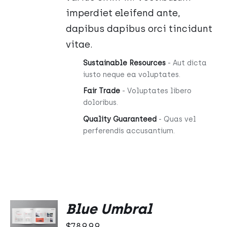
imperdiet eleifend ante,
dapibus dapibus orci tincidunt
vitae.
Sustainable Resources
- Aut dicta
iusto neque ea voluptates.
Fair Trade
- Voluptates libero
doloribus.
Quality Guaranteed
- Quas vel
perferendis accusantium.
DODAJ
Blue Umbral
DO
KOSZYKA
$
789.99