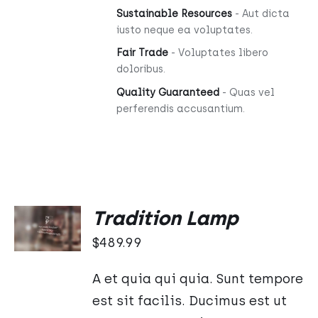
Sustainable Resources
- Aut dicta
iusto neque ea voluptates.
Fair Trade
- Voluptates libero
doloribus.
Quality Guaranteed
- Quas vel
perferendis accusantium.
DODAJ
Tradition Lamp
DO
KOSZYKA
$
489.99
/
SZCZEGÓŁY
A et quia qui quia. Sunt tempore
est sit facilis. Ducimus est ut