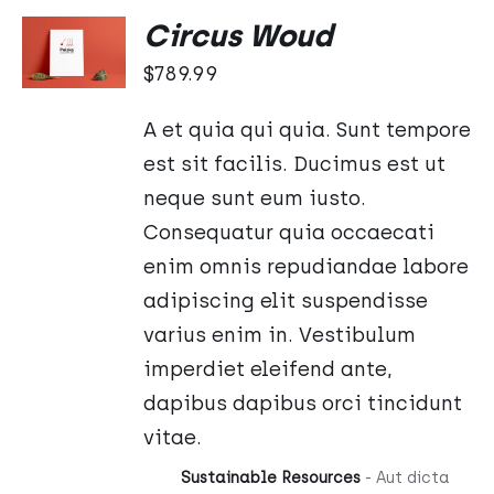
DODAJ
Circus Woud
DO
KOSZYKA
$
789.99
/
SZCZEGÓŁY
A et quia qui quia. Sunt tempore
est sit facilis. Ducimus est ut
neque sunt eum iusto.
Consequatur quia occaecati
enim omnis repudiandae labore
adipiscing elit suspendisse
varius enim in. Vestibulum
imperdiet eleifend ante,
dapibus dapibus orci tincidunt
vitae.
Sustainable Resources
- Aut dicta