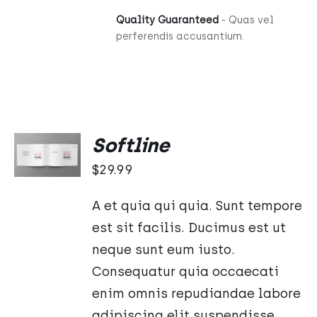
Quality Guaranteed
- Quas vel
perferendis accusantium.
DODAJ
Softline
DO
KOSZYKA
$
29.99
/
SZCZEGÓŁY
A et quia qui quia. Sunt tempore
est sit facilis. Ducimus est ut
neque sunt eum iusto.
Consequatur quia occaecati
enim omnis repudiandae labore
adipiscing elit suspendisse