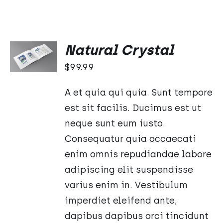
Oceniono
DODAJ
Natural Crystal
5.00
na 5
DO
KOSZYKA
$
99.99
/
SZCZEGÓŁY
A et quia qui quia. Sunt tempore
est sit facilis. Ducimus est ut
neque sunt eum iusto.
Consequatur quia occaecati
enim omnis repudiandae labore
adipiscing elit suspendisse
varius enim in. Vestibulum
imperdiet eleifend ante,
dapibus dapibus orci tincidunt