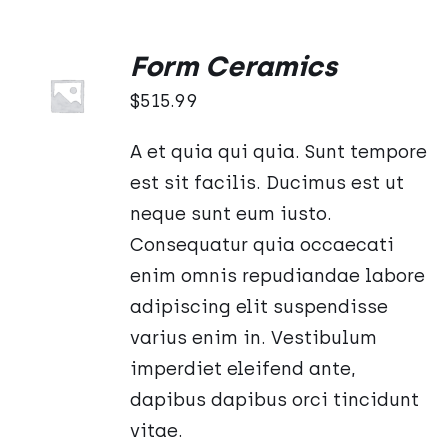
Form Ceramics
Oceniono
DODAJ
5.00
na 5
DO
$
515.99
KOSZYKA
/
A et quia qui quia. Sunt tempore
SZCZEGÓŁY
est sit facilis. Ducimus est ut
neque sunt eum iusto.
Consequatur quia occaecati
enim omnis repudiandae labore
adipiscing elit suspendisse
varius enim in. Vestibulum
imperdiet eleifend ante,
dapibus dapibus orci tincidunt
vitae.