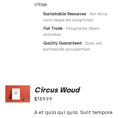
vitae.
Sustainable Resources
- Aut dicta
iusto neque ea voluptates.
Fair Trade
- Voluptates libero
doloribus.
Quality Guaranteed
- Quas vel
perferendis accusantium.
DODAJ
Circus Woud
DO
KOSZYKA
$
789.99
/
SZCZEGÓŁY
A et quia qui quia. Sunt tempore