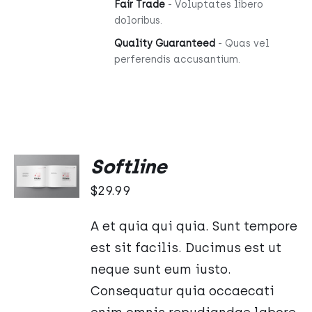
Fair Trade
- Voluptates libero
doloribus.
Quality Guaranteed
- Quas vel
perferendis accusantium.
DODAJ
Softline
DO
KOSZYKA
$
29.99
/
SZCZEGÓŁY
A et quia qui quia. Sunt tempore
est sit facilis. Ducimus est ut
neque sunt eum iusto.
Consequatur quia occaecati