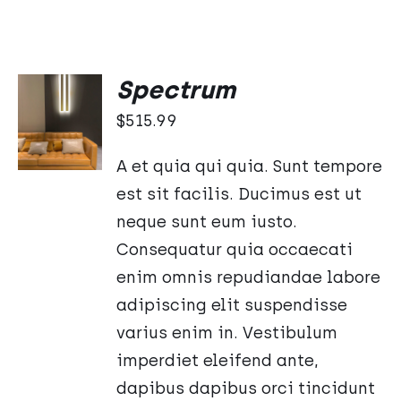
Spectrum
DODAJ
DO
$
515.99
KOSZYKA
/
A et quia qui quia. Sunt tempore
SZCZEGÓŁY
est sit facilis. Ducimus est ut
neque sunt eum iusto.
Consequatur quia occaecati
enim omnis repudiandae labore
adipiscing elit suspendisse
varius enim in. Vestibulum
imperdiet eleifend ante,
dapibus dapibus orci tincidunt