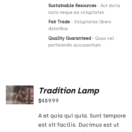
Sustainable Resources
- Aut dicta
iusto neque ea voluptates.
Fair Trade
- Voluptates libero
doloribus.
Quality Guaranteed
- Quas vel
perferendis accusantium.
DODAJ
Tradition Lamp
DO
KOSZYKA
$
489.99
/
SZCZEGÓŁY
A et quia qui quia. Sunt tempore
est sit facilis. Ducimus est ut