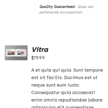
Quality Guaranteed
- Quas vel
perferendis accusantium.
DODAJ
Vitra
DO
KOSZYKA
$
79.99
/
SZCZEGÓŁY
A et quia qui quia. Sunt tempore
est sit facilis. Ducimus est ut
neque sunt eum iusto.
Consequatur quia occaecati
enim omnis repudiandae labore
adipiscing elit suspendisse