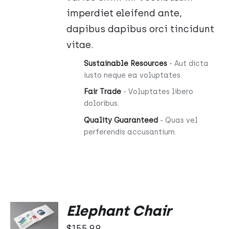
imperdiet eleifend ante,
dapibus dapibus orci tincidunt
vitae.
Sustainable Resources
- Aut dicta
iusto neque ea voluptates.
Fair Trade
- Voluptates libero
doloribus.
Quality Guaranteed
- Quas vel
perferendis accusantium.
DODAJ
Elephant Chair
DO
KOSZYKA
$
155.99