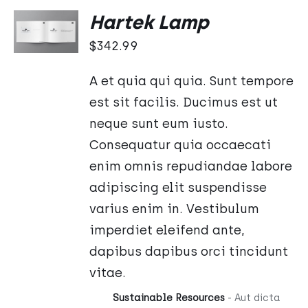
DODAJ
Hartek Lamp
DO
KOSZYKA
$
342.99
/
SZCZEGÓŁY
A et quia qui quia. Sunt tempore
est sit facilis. Ducimus est ut
neque sunt eum iusto.
Consequatur quia occaecati
enim omnis repudiandae labore
adipiscing elit suspendisse
varius enim in. Vestibulum
imperdiet eleifend ante,
dapibus dapibus orci tincidunt
vitae.
Sustainable Resources
- Aut dicta