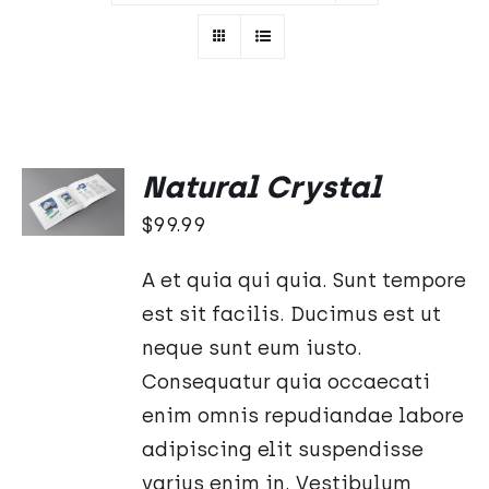
Oceniono
DODAJ
Natural Crystal
5.00
na 5
DO
KOSZYKA
$
99.99
/
SZCZEGÓŁY
A et quia qui quia. Sunt tempore
est sit facilis. Ducimus est ut
neque sunt eum iusto.
Consequatur quia occaecati
enim omnis repudiandae labore
adipiscing elit suspendisse
varius enim in. Vestibulum