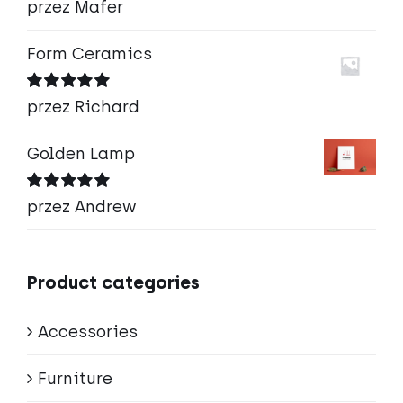
Oceniono
5
przez Mafer
na 5
Form Ceramics
Oceniono
5
przez Richard
na 5
Golden Lamp
Oceniono
5
przez Andrew
na 5
Product categories
Accessories
Furniture