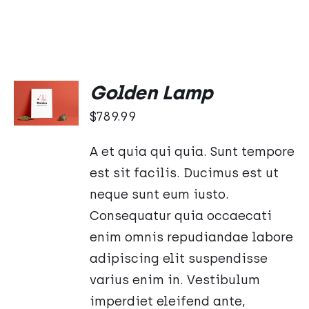
Oceniono
DODAJ
Golden Lamp
5.00
na 5
DO
$
789.99
KOSZYKA
/
SZCZEGÓŁY
A et quia qui quia. Sunt tempore
est sit facilis. Ducimus est ut
neque sunt eum iusto.
Consequatur quia occaecati
enim omnis repudiandae labore
adipiscing elit suspendisse
varius enim in. Vestibulum
imperdiet eleifend ante,