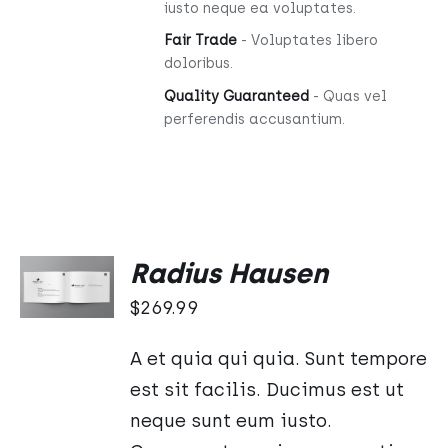
iusto neque ea voluptates.
Fair Trade
- Voluptates libero
doloribus.
Quality Guaranteed
- Quas vel
perferendis accusantium.
DODAJ
Radius Hausen
DO
KOSZYKA
$
269.99
/
SZCZEGÓŁY
A et quia qui quia. Sunt tempore
est sit facilis. Ducimus est ut
neque sunt eum iusto.