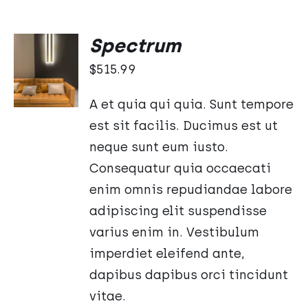
Spectrum
DODAJ
DO
$
515.99
KOSZYKA
/
A et quia qui quia. Sunt tempore
SZCZEGÓŁY
est sit facilis. Ducimus est ut
neque sunt eum iusto.
Consequatur quia occaecati
enim omnis repudiandae labore
adipiscing elit suspendisse
varius enim in. Vestibulum
imperdiet eleifend ante,
dapibus dapibus orci tincidunt
vitae.