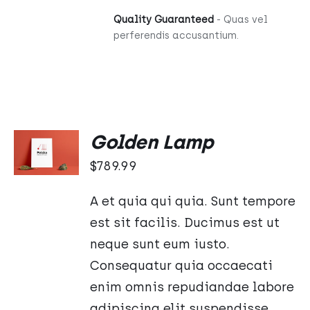
Quality Guaranteed
- Quas vel
perferendis accusantium.
Oceniono
DODAJ
Golden Lamp
5.00
na 5
DO
$
789.99
KOSZYKA
/
SZCZEGÓŁY
A et quia qui quia. Sunt tempore
est sit facilis. Ducimus est ut
neque sunt eum iusto.
Consequatur quia occaecati
enim omnis repudiandae labore
adipiscing elit suspendisse