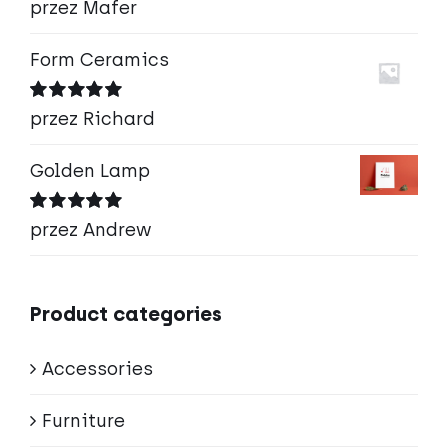
Oceniono
5
przez Mafer
na 5
Form Ceramics
Oceniono
5
przez Richard
na 5
Golden Lamp
Oceniono
5
przez Andrew
na 5
Product categories
Accessories
Furniture