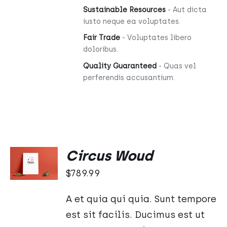
Sustainable Resources
- Aut dicta
iusto neque ea voluptates.
Fair Trade
- Voluptates libero
doloribus.
Quality Guaranteed
- Quas vel
perferendis accusantium.
DODAJ
Circus Woud
DO
KOSZYKA
$
789.99
/
SZCZEGÓŁY
A et quia qui quia. Sunt tempore
est sit facilis. Ducimus est ut