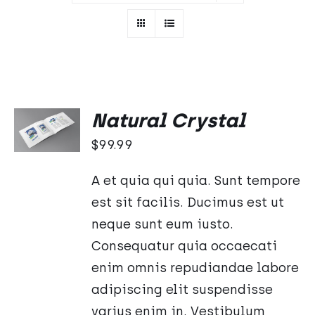
Oceniono
DODAJ
Natural Crystal
5.00
na 5
DO
KOSZYKA
$
99.99
/
SZCZEGÓŁY
A et quia qui quia. Sunt tempore
est sit facilis. Ducimus est ut
neque sunt eum iusto.
Consequatur quia occaecati
enim omnis repudiandae labore
adipiscing elit suspendisse
varius enim in. Vestibulum