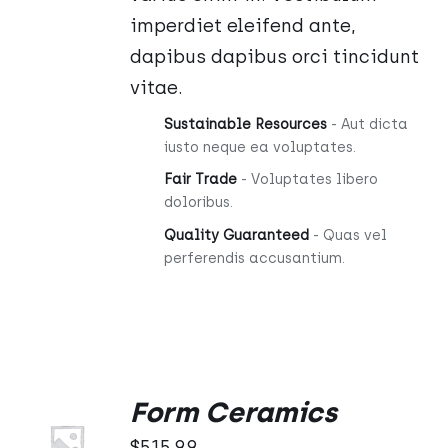
imperdiet eleifend ante,
dapibus dapibus orci tincidunt
vitae.
Sustainable Resources
- Aut dicta
iusto neque ea voluptates.
Fair Trade
- Voluptates libero
doloribus.
Quality Guaranteed
- Quas vel
perferendis accusantium.
Form Ceramics
Oceniono
DODAJ
5.00
na 5
DO
$
515.99