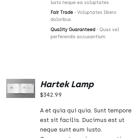
iusto neque ea voluptates.
Fair Trade
- Voluptates libero
doloribus.
Quality Guaranteed
- Quas vel
perferendis accusantium.
DODAJ
Hartek Lamp
DO
KOSZYKA
$
342.99
/
SZCZEGÓŁY
A et quia qui quia. Sunt tempore
est sit facilis. Ducimus est ut
neque sunt eum iusto.