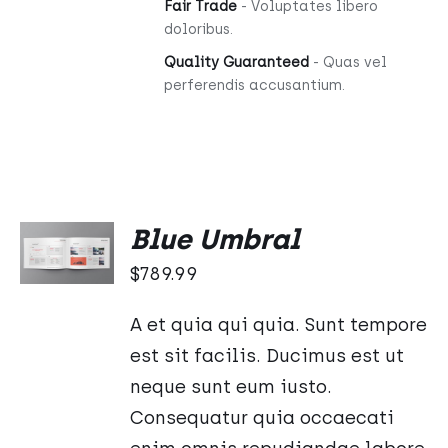
Fair Trade
- Voluptates libero
doloribus.
Quality Guaranteed
- Quas vel
perferendis accusantium.
DODAJ
Blue Umbral
DO
KOSZYKA
$
789.99
/
SZCZEGÓŁY
A et quia qui quia. Sunt tempore
est sit facilis. Ducimus est ut
neque sunt eum iusto.
Consequatur quia occaecati