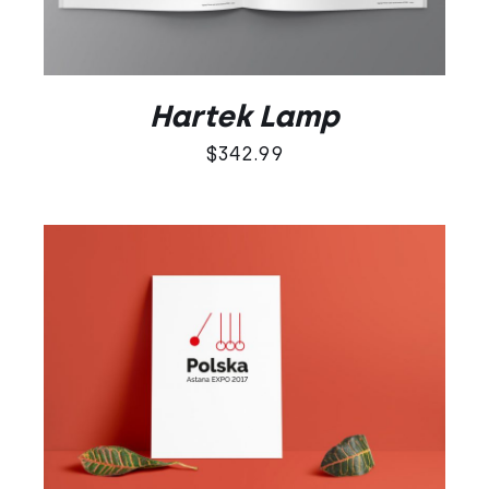
Hartek Lamp
$
342.99
Oceniono
DODAJ DO KOSZYKA
/
5.00
na 5
SZCZEGÓŁY