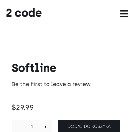
Przejdź
2 code
do
To
zawartości
Na
Portfolio
Usługi
Softline
O nas
Be the first to leave a review.
Kontakt
$
29.99
DODAJ DO KOSZYKA
ilość