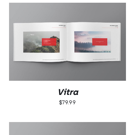
DODAJ DO KOSZYKA
/
SZCZEGÓŁY
Vitra
$
79.99