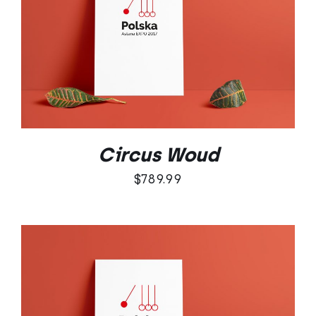
DODAJ DO KOSZYKA
/
SZCZEGÓŁY
Circus Woud
$
789.99