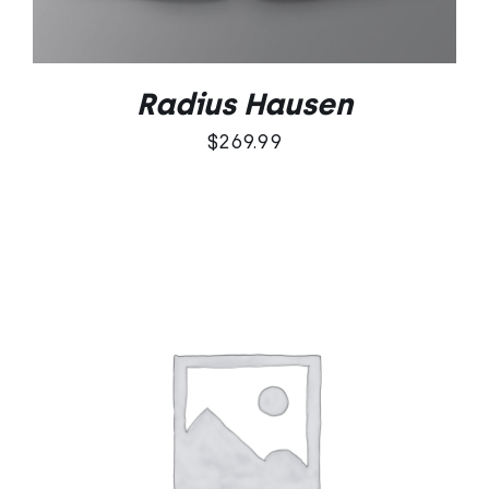
Radius Hausen
$
269.99
Oceniono
DODAJ DO KOSZYKA
/
5.00
na 5
SZCZEGÓŁY