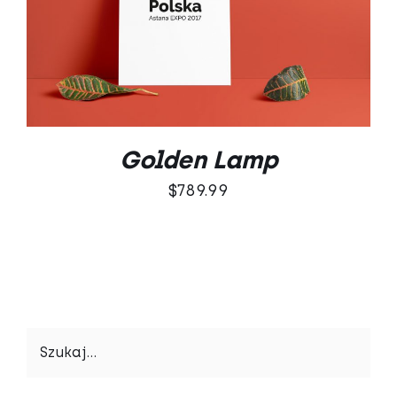
Oceniono
DODAJ DO KOSZYKA
/
5.00
na 5
SZCZEGÓŁY
Golden Lamp
$
789.99