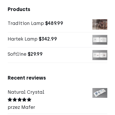
Products
Tradition Lamp
$
489.99
Hartek Lamp
$
342.99
Softline
$
29.99
Recent reviews
Natural Crystal
Oceniono
5
przez Mafer
na 5