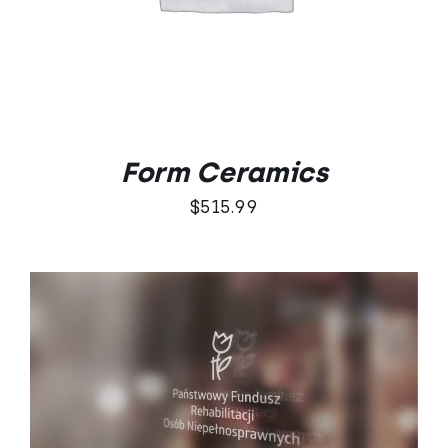
Form Ceramics
$
515.99
DODAJ DO KOSZYKA
/
SZCZEGÓŁY