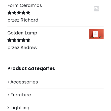
Form Ceramics
Oceniono
5
przez Richard
na 5
Golden Lamp
Oceniono
5
przez Andrew
na 5
Product categories
Accessories
Furniture
Lighting