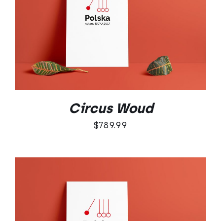
DODAJ DO KOSZYKA
/
SZCZEGÓŁY
Circus Woud
$
789.99