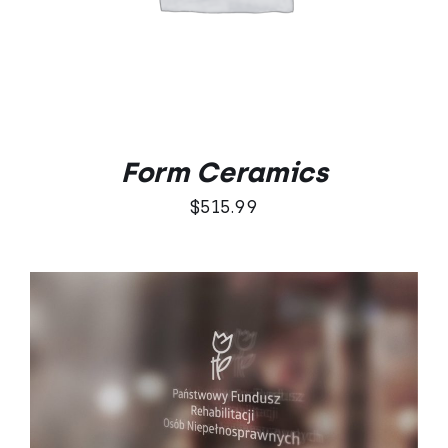
Form Ceramics
$
515.99
DODAJ DO KOSZYKA
/
SZCZEGÓŁY