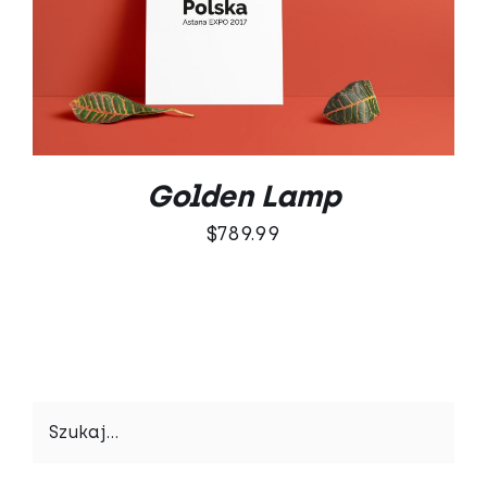
Oceniono
DODAJ DO KOSZYKA
/
5.00
na 5
SZCZEGÓŁY
Golden Lamp
$
789.99