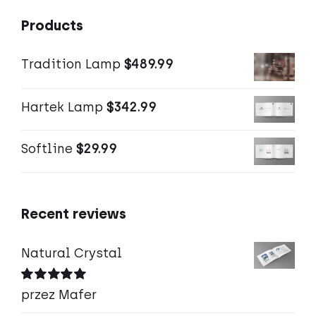
Products
Tradition Lamp
$
489.99
Hartek Lamp
$
342.99
Softline
$
29.99
Recent reviews
Natural Crystal
Oceniono
5
przez Mafer
na 5