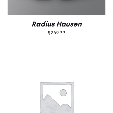
Radius Hausen
$
269.99
Oceniono
DODAJ DO KOSZYKA
/
5.00
na 5
SZCZEGÓŁY