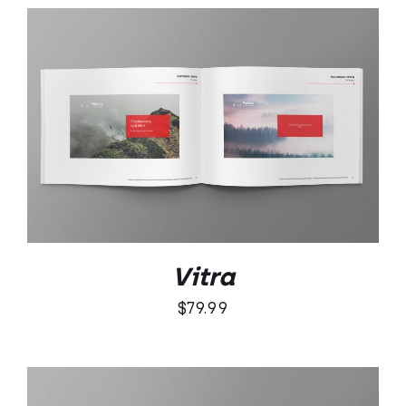
DODAJ DO KOSZYKA
/
SZCZEGÓŁY
Vitra
$
79.99