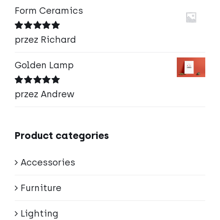
Form Ceramics
Oceniono
5
przez Richard
na 5
Golden Lamp
Oceniono
5
przez Andrew
na 5
Product categories
Accessories
Furniture
Lighting