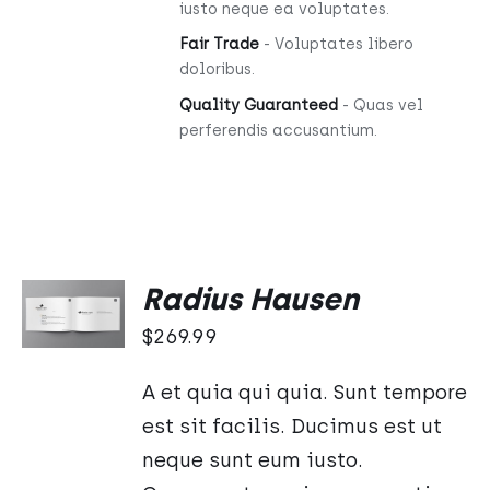
iusto neque ea voluptates.
Fair Trade
- Voluptates libero
doloribus.
Quality Guaranteed
- Quas vel
perferendis accusantium.
DODAJ
Radius Hausen
DO
KOSZYKA
$
269.99
/
SZCZEGÓŁY
A et quia qui quia. Sunt tempore
est sit facilis. Ducimus est ut
neque sunt eum iusto.