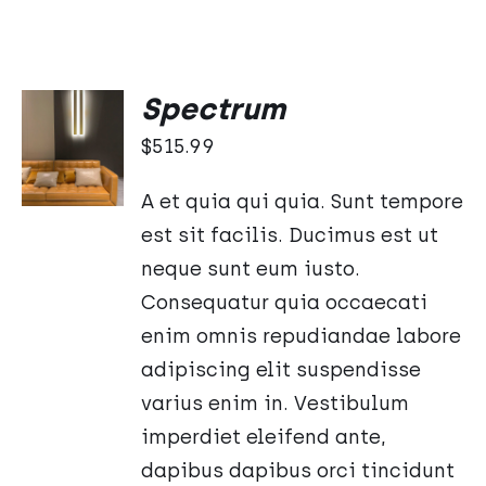
Spectrum
DODAJ
DO
$
515.99
KOSZYKA
/
A et quia qui quia. Sunt tempore
SZCZEGÓŁY
est sit facilis. Ducimus est ut
neque sunt eum iusto.
Consequatur quia occaecati
enim omnis repudiandae labore
adipiscing elit suspendisse
varius enim in. Vestibulum
imperdiet eleifend ante,
dapibus dapibus orci tincidunt