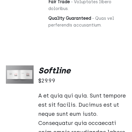
Fair Trade
- Voluptates libero
doloribus.
Quality Guaranteed
- Quas vel
perferendis accusantium.
DODAJ
Softline
DO
KOSZYKA
$
29.99
/
SZCZEGÓŁY
A et quia qui quia. Sunt tempore
est sit facilis. Ducimus est ut
neque sunt eum iusto.
Consequatur quia occaecati