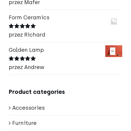
Oceniono
5
przez Mafer
na 5
Form Ceramics
Oceniono
5
przez Richard
na 5
Golden Lamp
Oceniono
5
przez Andrew
na 5
Product categories
Accessories
Furniture