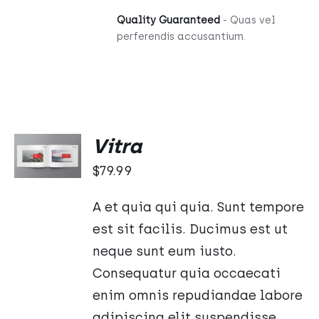
Quality Guaranteed
- Quas vel
perferendis accusantium.
DODAJ
Vitra
DO
KOSZYKA
$
79.99
/
SZCZEGÓŁY
A et quia qui quia. Sunt tempore
est sit facilis. Ducimus est ut
neque sunt eum iusto.
Consequatur quia occaecati
enim omnis repudiandae labore
adipiscing elit suspendisse