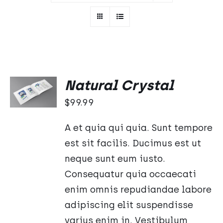
Oceniono
DODAJ
Natural Crystal
5.00
na 5
DO
KOSZYKA
$
99.99
/
SZCZEGÓŁY
A et quia qui quia. Sunt tempore
est sit facilis. Ducimus est ut
neque sunt eum iusto.
Consequatur quia occaecati
enim omnis repudiandae labore
adipiscing elit suspendisse
varius enim in. Vestibulum