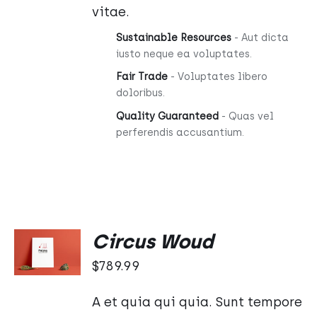
vitae.
Sustainable Resources
- Aut dicta
iusto neque ea voluptates.
Fair Trade
- Voluptates libero
doloribus.
Quality Guaranteed
- Quas vel
perferendis accusantium.
DODAJ
Circus Woud
DO
KOSZYKA
$
789.99
/
SZCZEGÓŁY
A et quia qui quia. Sunt tempore