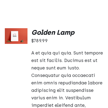
Oceniono
DODAJ
Golden Lamp
5.00
na 5
DO
$
789.99
KOSZYKA
/
SZCZEGÓŁY
A et quia qui quia. Sunt tempore
est sit facilis. Ducimus est ut
neque sunt eum iusto.
Consequatur quia occaecati
enim omnis repudiandae labore
adipiscing elit suspendisse
varius enim in. Vestibulum
imperdiet eleifend ante,