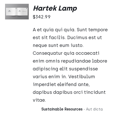
DODAJ
Hartek Lamp
DO
KOSZYKA
$
342.99
/
SZCZEGÓŁY
A et quia qui quia. Sunt tempore
est sit facilis. Ducimus est ut
neque sunt eum iusto.
Consequatur quia occaecati
enim omnis repudiandae labore
adipiscing elit suspendisse
varius enim in. Vestibulum
imperdiet eleifend ante,
dapibus dapibus orci tincidunt
vitae.
Sustainable Resources
- Aut dicta