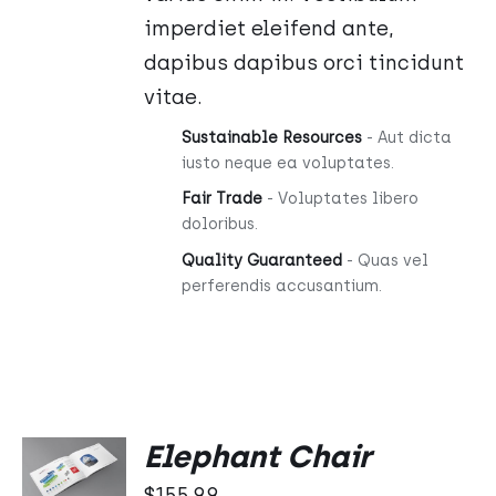
imperdiet eleifend ante,
dapibus dapibus orci tincidunt
vitae.
Sustainable Resources
- Aut dicta
iusto neque ea voluptates.
Fair Trade
- Voluptates libero
doloribus.
Quality Guaranteed
- Quas vel
perferendis accusantium.
DODAJ
Elephant Chair
DO
KOSZYKA
$
155.99