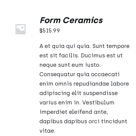
Form Ceramics
Oceniono
DODAJ
5.00
na 5
DO
$
515.99
KOSZYKA
/
A et quia qui quia. Sunt tempore
SZCZEGÓŁY
est sit facilis. Ducimus est ut
neque sunt eum iusto.
Consequatur quia occaecati
enim omnis repudiandae labore
adipiscing elit suspendisse
varius enim in. Vestibulum
imperdiet eleifend ante,
dapibus dapibus orci tincidunt
vitae.