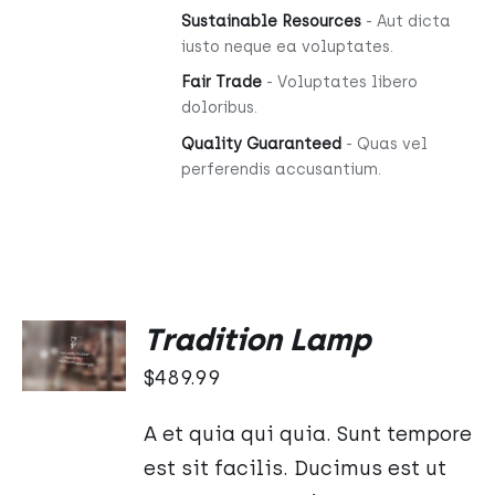
Sustainable Resources
- Aut dicta
iusto neque ea voluptates.
Fair Trade
- Voluptates libero
doloribus.
Quality Guaranteed
- Quas vel
perferendis accusantium.
DODAJ
Tradition Lamp
DO
KOSZYKA
$
489.99
/
SZCZEGÓŁY
A et quia qui quia. Sunt tempore
est sit facilis. Ducimus est ut