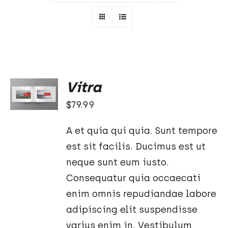
DODAJ
Vitra
DO
KOSZYKA
$
79.99
/
SZCZEGÓŁY
A et quia qui quia. Sunt tempore
est sit facilis. Ducimus est ut
neque sunt eum iusto.
Consequatur quia occaecati
enim omnis repudiandae labore
adipiscing elit suspendisse
varius enim in. Vestibulum