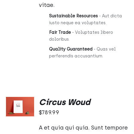
vitae.
Sustainable Resources
- Aut dicta
iusto neque ea voluptates.
Fair Trade
- Voluptates libero
doloribus.
Quality Guaranteed
- Quas vel
perferendis accusantium.
DODAJ
Circus Woud
DO
KOSZYKA
$
789.99
/
SZCZEGÓŁY
A et quia qui quia. Sunt tempore