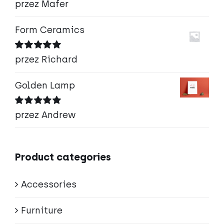
Oceniono
5
przez Mafer
na 5
Form Ceramics
Oceniono
5
przez Richard
na 5
Golden Lamp
Oceniono
5
przez Andrew
na 5
Product categories
Accessories
Furniture