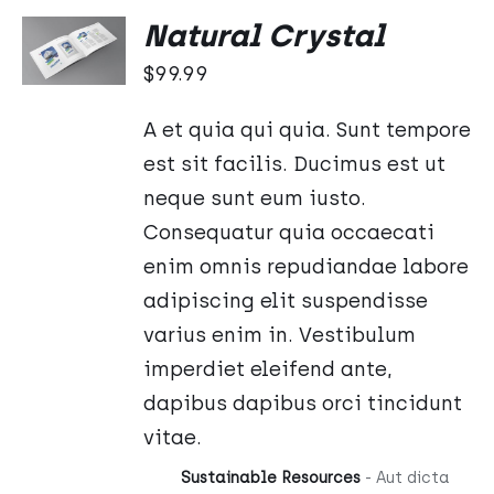
Oceniono
DODAJ
Natural Crystal
5.00
na 5
DO
KOSZYKA
$
99.99
/
SZCZEGÓŁY
A et quia qui quia. Sunt tempore
est sit facilis. Ducimus est ut
neque sunt eum iusto.
Consequatur quia occaecati
enim omnis repudiandae labore
adipiscing elit suspendisse
varius enim in. Vestibulum
imperdiet eleifend ante,
dapibus dapibus orci tincidunt
vitae.
Sustainable Resources
- Aut dicta