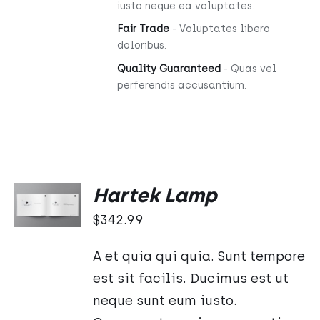
iusto neque ea voluptates.
Fair Trade
- Voluptates libero
doloribus.
Quality Guaranteed
- Quas vel
perferendis accusantium.
DODAJ
Hartek Lamp
DO
KOSZYKA
$
342.99
/
SZCZEGÓŁY
A et quia qui quia. Sunt tempore
est sit facilis. Ducimus est ut
neque sunt eum iusto.