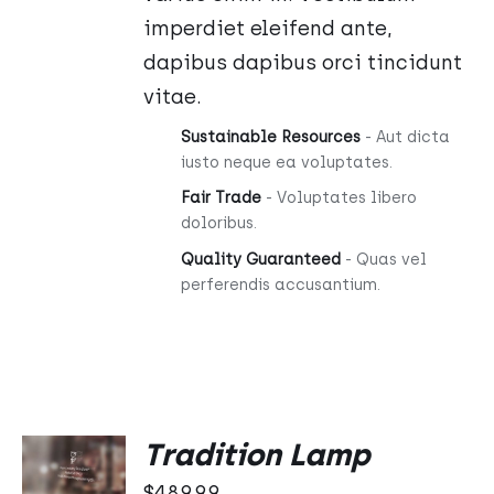
imperdiet eleifend ante,
dapibus dapibus orci tincidunt
vitae.
Sustainable Resources
- Aut dicta
iusto neque ea voluptates.
Fair Trade
- Voluptates libero
doloribus.
Quality Guaranteed
- Quas vel
perferendis accusantium.
DODAJ
Tradition Lamp
DO
KOSZYKA
$
489.99