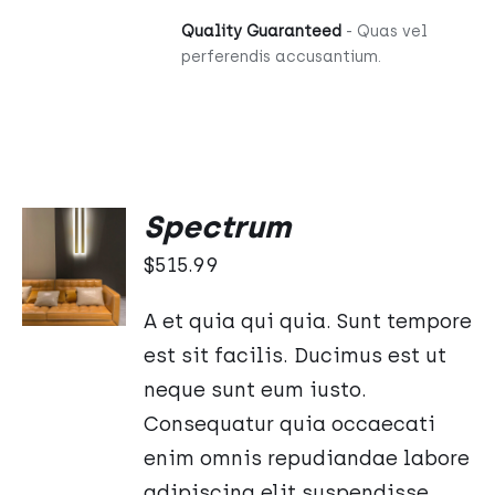
Quality Guaranteed
- Quas vel
perferendis accusantium.
Spectrum
DODAJ
DO
$
515.99
KOSZYKA
/
A et quia qui quia. Sunt tempore
SZCZEGÓŁY
est sit facilis. Ducimus est ut
neque sunt eum iusto.
Consequatur quia occaecati
enim omnis repudiandae labore
adipiscing elit suspendisse