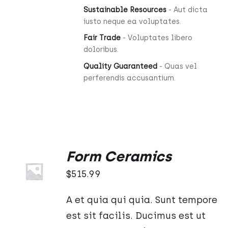
Sustainable Resources
- Aut dicta
iusto neque ea voluptates.
Fair Trade
- Voluptates libero
doloribus.
Quality Guaranteed
- Quas vel
perferendis accusantium.
Form Ceramics
Oceniono
DODAJ
5.00
na 5
DO
$
515.99
KOSZYKA
/
A et quia qui quia. Sunt tempore
SZCZEGÓŁY
est sit facilis. Ducimus est ut