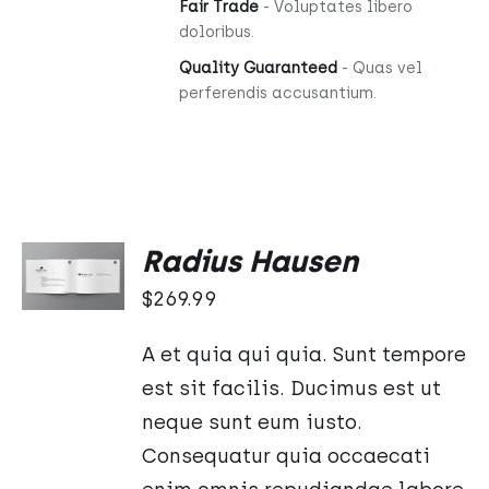
Fair Trade
- Voluptates libero
doloribus.
Quality Guaranteed
- Quas vel
perferendis accusantium.
DODAJ
Radius Hausen
DO
KOSZYKA
$
269.99
/
SZCZEGÓŁY
A et quia qui quia. Sunt tempore
est sit facilis. Ducimus est ut
neque sunt eum iusto.
Consequatur quia occaecati