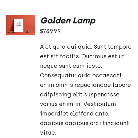
Oceniono
DODAJ
Golden Lamp
5.00
na 5
DO
$
789.99
KOSZYKA
/
SZCZEGÓŁY
A et quia qui quia. Sunt tempore
est sit facilis. Ducimus est ut
neque sunt eum iusto.
Consequatur quia occaecati
enim omnis repudiandae labore
adipiscing elit suspendisse
varius enim in. Vestibulum
imperdiet eleifend ante,
dapibus dapibus orci tincidunt
vitae.